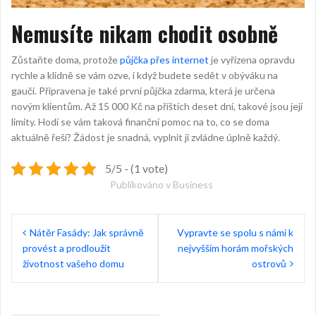
Nemusíte nikam chodit osobně
Zůstaňte doma, protože
půjčka přes internet
je vyřízena opravdu
rychle a klidně se vám ozve, i když budete sedět v obýváku na
gauči. Připravena je také první půjčka zdarma, která je určena
novým klientům. Až 15 000 Kč na příštích deset dní, takové jsou její
limity. Hodí se vám taková finanční pomoc na to, co se doma
aktuálně řeší? Žádost je snadná, vyplnit ji zvládne úplně každý.
5/5 - (1 vote)
Publikováno v
Business
Navigace
Nátěr Fasády: Jak správně
Vypravte se spolu s námi k
pro
provést a prodloužit
nejvyšším horám mořských
příspěvek
životnost vašeho domu
ostrovů