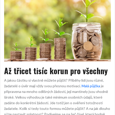
Až třicet tisíc korun pro všechny
A jakou částku si vlastně můžete půjčit? Příběhy lidí jsou různé,
žadatelé o úvěr mají vždy svou přesnou motivaci.
Malá půjčka
je
připravena na mnoho odlišných žádostí, její mantinely jsou vhodně
široké. Velkou výhodou je také minimum osobních údajů, které
zadáte do konkrétní žádosti. Jde totiž jen o ověření totožnosti
žadatele. Kolik si tedy touto formou můžete půjčit? A na jak dlouho
si lze nastavit splatnost? Podívejme se na řeč čísel, která hodně