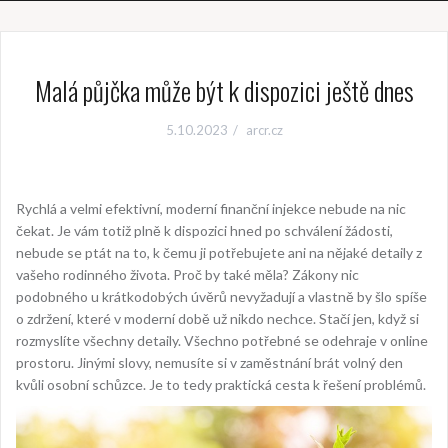
Malá půjčka může být k dispozici ještě dnes
5.10.2023
arcr.cz
Rychlá a velmi efektivní, moderní finanční injekce nebude na nic
čekat. Je vám totiž plně k dispozici hned po schválení žádosti,
nebude se ptát na to, k čemu ji potřebujete ani na nějaké detaily z
vašeho rodinného života. Proč by také měla? Zákony nic
podobného u krátkodobých úvěrů nevyžadují a vlastně by šlo spíše
o zdržení, které v moderní době už nikdo nechce. Stačí jen, když si
rozmyslíte všechny detaily. Všechno potřebné se odehraje v online
prostoru. Jinými slovy, nemusíte si v zaměstnání brát volný den
kvůli osobní schůzce. Je to tedy praktická cesta k řešení problémů.