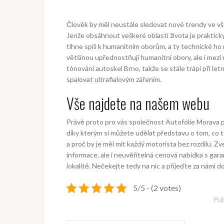
Člověk by měl neustále sledovat nové trendy ve všec
Jenže obsáhnout veškeré oblasti života je prakticky
tíhne spíš k humanitním oborům, a ty technické ho 
většinou upřednostňují humanitní obory, ale i mezi m
tónování autoskel Brno
, takže se stále trápí při l
spalovat ultrafialovým zářením.
Vše najdete na našem webu
Právě proto pro vás společnost Autofólie Morava př
díky kterým si můžete udělat představu o tom, co to
a proč by je měl mít každý motorista bez rozdílu. 
informace, ale i neuvěřitelná cenová nabídka s garan
lokalitě. Nečekejte tedy na nic a přijeďte za námi do
5/5 - (2 votes)
Pub