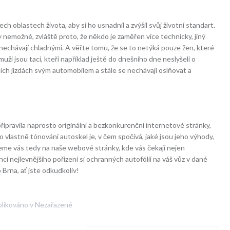
h oblastech života, aby si ho usnadnil a zvýšil svůj životní standart.
 nemožné, zvláště proto, že někdo je zaměřen více technicky, jiný
nechávají chladnými. A věřte tomu, že se to netýká pouze žen, které
uži jsou tací, kteří například ještě do dnešního dne neslyšeli o
etních jízdách svým automobilem a stále se nechávají oslňovat a
ipravila naprosto originální a bezkonkurenční internetové stránky,
 vlastně tónování autoskel je, v čem spočívá, jaké jsou jeho výhody,
Zveme vás tedy na naše webové stránky, kde vás čekají nejen
cí nejlevnějšího pořízení si ochranných autofólií na váš vůz v dané
 Brna, ať jste odkudkoliv!
likováno v Nezařazené