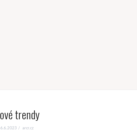
ové trendy
6.6.2023
arcr.cz