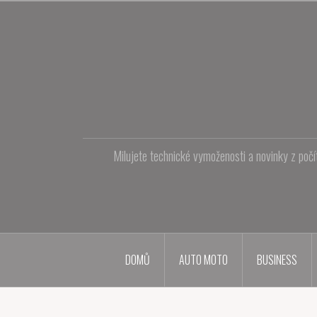
Přejít
k
obsahu
webu
Milujete technické vymoženosti a novinky z počí
DOMŮ
AUTO MOTO
BUSINESS