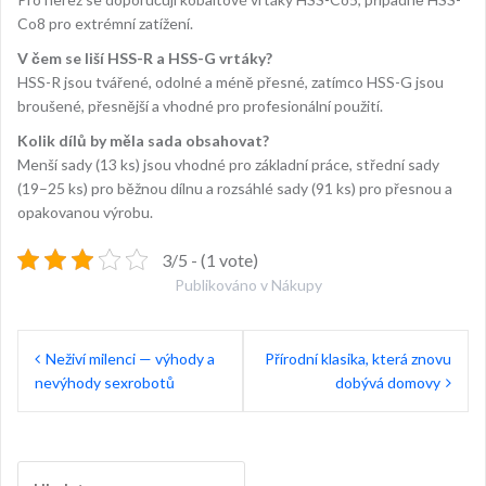
Co8 pro extrémní zatížení.
V čem se liší HSS-R a HSS-G vrtáky?
HSS-R jsou tvářené, odolné a méně přesné, zatímco HSS-G jsou
broušené, přesnější a vhodné pro profesionální použití.
Kolik dílů by měla sada obsahovat?
Menší sady (13 ks) jsou vhodné pro základní práce, střední sady
(19–25 ks) pro běžnou dílnu a rozsáhlé sady (91 ks) pro přesnou a
opakovanou výrobu.
3/5 - (1 vote)
Publikováno v
Nákupy
Navigace
Neživí milenci — výhody a
Přírodní klasika, která znovu
pro
nevýhody sexrobotů
dobývá domovy
příspěvek
Vyhledávání