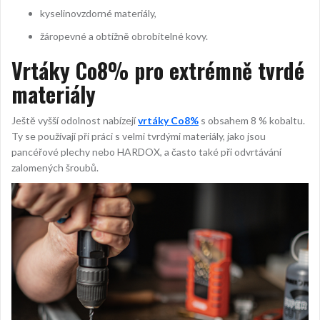
kyselinovzdorné materiály,
žáropevné a obtížně obrobitelné kovy.
Vrtáky Co8% pro extrémně tvrdé
materiály
Ještě vyšší odolnost nabízejí
vrtáky Co8%
s obsahem 8 % kobaltu.
Ty se používají při práci s velmi tvrdými materiály, jako jsou
pancéřové plechy nebo HARDOX, a často také při odvrtávání
zalomených šroubů.