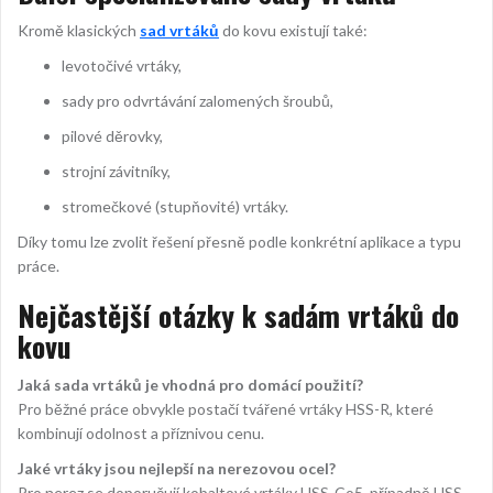
Kromě klasických
sad vrtáků
do kovu existují také:
levotočivé vrtáky,
sady pro odvrtávání zalomených šroubů,
pilové děrovky,
strojní závitníky,
stromečkové (stupňovité) vrtáky.
Díky tomu lze zvolit řešení přesně podle konkrétní aplikace a typu
práce.
Nejčastější otázky k sadám vrtáků do
kovu
Jaká sada vrtáků je vhodná pro domácí použití?
Pro běžné práce obvykle postačí tvářené vrtáky HSS-R, které
kombinují odolnost a příznivou cenu.
Jaké vrtáky jsou nejlepší na nerezovou ocel?
Pro nerez se doporučují kobaltové vrtáky HSS-Co5, případně HSS-