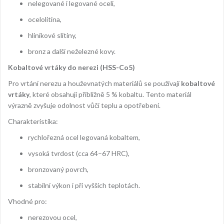
nelegované i legované oceli,
ocelolitina,
hliníkové slitiny,
bronz a další neželezné kovy.
Kobaltové vrtáky do nerezi (HSS-Co5)
Pro vrtání nerezu a houževnatých materiálů se používají
kobaltové
vrtáky
, které obsahují přibližně 5 % kobaltu. Tento materiál
výrazně zvyšuje odolnost vůči teplu a opotřebení.
Charakteristika:
rychlořezná ocel legovaná kobaltem,
vysoká tvrdost (cca 64–67 HRC),
bronzovaný povrch,
stabilní výkon i při vyšších teplotách.
Vhodné pro:
nerezovou ocel,