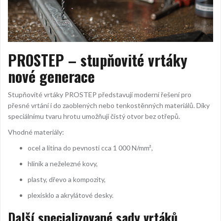
PROSTEP – stupňovité vrtáky
nové generace
Stupňovité vrtáky PROSTEP představují moderní řešení pro
přesné vrtání i do zaoblených nebo tenkostěnných materiálů. Díky
speciálnímu tvaru hrotu umožňují čistý otvor bez otřepů.
Vhodné materiály:
ocel a litina do pevnosti cca 1 000 N/mm²,
hliník a neželezné kovy,
plasty, dřevo a kompozity,
plexisklo a akrylátové desky.
Další specializované sady vrtáků