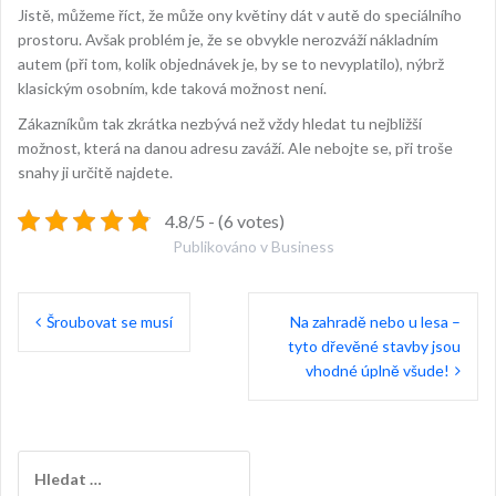
Jistě, můžeme říct, že může ony květiny dát v autě do speciálního
prostoru. Avšak problém je, že se obvykle nerozváží nákladním
autem (při tom, kolik objednávek je, by se to nevyplatilo), nýbrž
klasickým osobním, kde taková možnost není.
Zákazníkům tak zkrátka nezbývá než vždy hledat tu nejbližší
možnost, která na danou adresu zaváží. Ale nebojte se, při troše
snahy ji určitě najdete.
4.8/5 - (6 votes)
Publikováno v
Business
Navigace
Šroubovat se musí
Na zahradě nebo u lesa –
pro
tyto dřevěné stavby jsou
příspěvek
vhodné úplně všude!
Vyhledávání