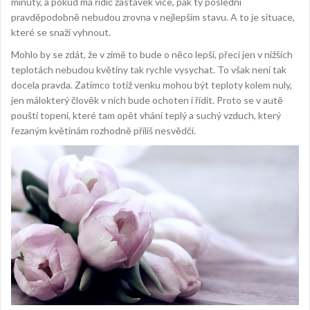
minuty, a pokud má řidič zastávek více, pak ty poslední
pravděpodobně nebudou zrovna v nejlepším stavu. A to je situace,
které se snaží vyhnout.
Mohlo by se zdát, že v zimě to bude o něco lepší, přeci jen v nižších
teplotách nebudou květiny tak rychle vysychat. To však není tak
docela pravda. Zatímco totiž venku mohou být teploty kolem nuly,
jen málokterý člověk v nich bude ochoten i řídit. Proto se v autě
pouští topení, které tam opět vhání teplý a suchý vzduch, který
řezaným květinám rozhodně příliš nesvědčí.