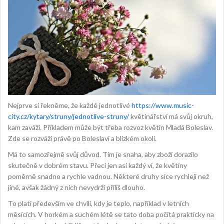
Nejprve si řekněme, že každé jednotlivé
https://www.music-
city.cz/kytary/struny/jednotlive-struny/
květinářství má svůj okruh,
kam zaváží. Příkladem může být třeba
rozvoz květin Mladá Boleslav
.
Zde se rozváží právě po Boleslavi a blízkém okolí.
Má to samozřejmě svůj důvod. Tím je snaha, aby zboží dorazilo
skutečně v dobrém stavu. Přeci jen asi každý ví, že květiny
poměrně snadno a rychle vadnou. Některé druhy sice rychleji než
jiné, avšak žádný z nich nevydrží příliš dlouho.
To platí především ve chvíli, kdy je teplo, například v letních
měsících. V horkém a suchém létě se tato doba počítá prakticky na