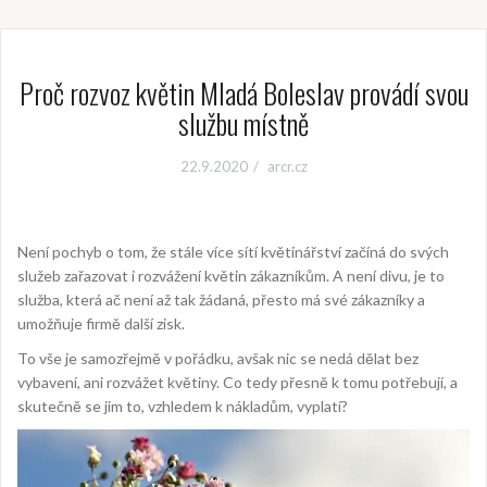
Proč rozvoz květin Mladá Boleslav provádí svou
službu místně
22.9.2020
arcr.cz
Není pochyb o tom, že stále více sítí květinářství začíná do svých
služeb zařazovat i rozvážení květin zákazníkům. A není divu, je to
služba, která ač není až tak žádaná, přesto má své zákazníky a
umožňuje firmě další zisk.
To vše je samozřejmě v pořádku, avšak nic se nedá dělat bez
vybavení, ani rozvážet květiny. Co tedy přesně k tomu potřebují, a
skutečně se jim to, vzhledem k nákladům, vyplatí?