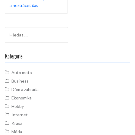
příspěvek
a neztrácet čas
Vyhledávání
Kategorie
Auto moto
Business
Dům a zahrada
Ekonomika
Hobby
Internet
Krása
Móda