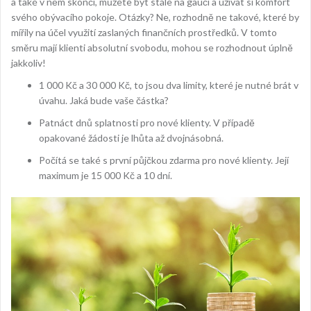
a také v něm skončí, můžete být stále na gauči a užívat si komfort
svého obývacího pokoje. Otázky? Ne, rozhodně ne takové, které by
mířily na účel využití zaslaných finančních prostředků. V tomto
směru mají klienti absolutní svobodu, mohou se rozhodnout úplně
jakkoliv!
1 000 Kč a 30 000 Kč, to jsou dva limity, které je nutné brát v
úvahu. Jaká bude vaše částka?
Patnáct dnů splatnosti pro nové klienty. V případě
opakované žádosti je lhůta až dvojnásobná.
Počítá se také s první půjčkou zdarma pro nové klienty. Její
maximum je 15 000 Kč a 10 dní.