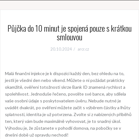
Půjčka do 10 minut je spojená pouze s krátkou
smlouvou
20.10.2024
arcr.cz
Malá finanční injekce je k dispozici každý den, bez ohledu na to,
jestli je všední den nebo víkend. Můžete o ni požádat prakticky
okamžitě, ověření totožnosti skrze Bank ID znamená rychlost a
spolehlivost. Jednoduše řečeno, povolíte své bance, aby sdílela
vaše osobní údaje s poskytovatelem úvěru. Nebude nutné je
uvádět dvakrát, po ověření můžete začít s výběrem částky a lhůty
splatnosti, identita je už potvrzena. Zvolte si z nabízených příběhů
ten, který vám bude maximálně vyhovovat, je to snadný úkol.
Výhodou je, že zůstanete v pohodlí domova, na pobočky se v
dnešní době už opravdu nechodí!