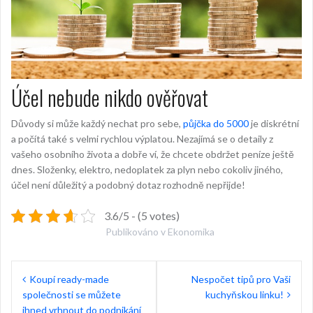
Účel nebude nikdo ověřovat
Důvody si může každý nechat pro sebe,
půjčka do 5000
je diskrétní
a počítá také s velmi rychlou výplatou. Nezajímá se o detaily z
vašeho osobního života a dobře ví, že chcete obdržet peníze ještě
dnes. Složenky, elektro, nedoplatek za plyn nebo cokoliv jiného,
účel není důležitý a podobný dotaz rozhodně nepřijde!
3.6/5 - (5 votes)
Publikováno v
Ekonomika
Navigace
Koupí ready-made
Nespočet tipů pro Vaši
pro
společnosti se můžete
kuchyňskou linku!
ihned vrhnout do podnikání