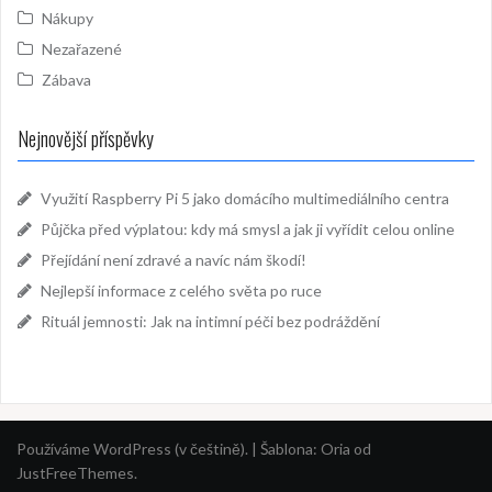
Nákupy
Nezařazené
Zábava
Nejnovější příspěvky
Využití Raspberry Pi 5 jako domácího multimediálního centra
Půjčka před výplatou: kdy má smysl a jak ji vyřídit celou online
Přejídání není zdravé a navíc nám škodí!
Nejlepší informace z celého světa po ruce
Rituál jemnosti: Jak na intimní péči bez podráždění
Používáme WordPress (v češtině).
|
Šablona:
Oria
od
JustFreeThemes.