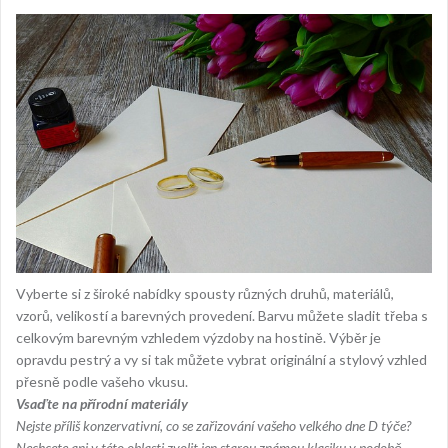
Vyberte si z široké nabídky spousty různých druhů, materiálů,
vzorů, velikostí a barevných provedení. Barvu můžete sladit třeba s
celkovým barevným vzhledem výzdoby na hostině. Výběr je
opravdu pestrý a vy si tak můžete vybrat originální a stylový vzhled
přesně podle vašeho vkusu.
Vsaďte na přírodní materiály
Nejste příliš konzervativní, co se zařizování vašeho velkého dne D týče?
Nechcete ani v této oblasti zvolit jen starou známou klasiku v podobě