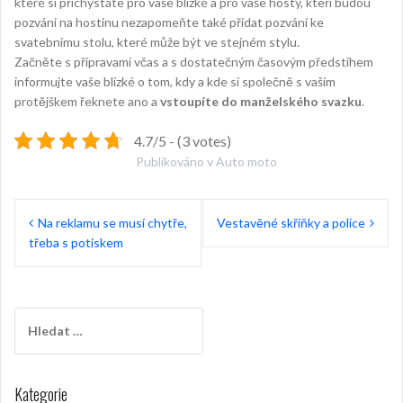
které si přichystáte pro vaše blízké a pro vaše hosty, kteří budou
pozváni na hostinu nezapomeňte také přidat pozvání ke
svatebnímu stolu, které může být ve stejném stylu.
Začněte s přípravami včas a s dostatečným časovým předstihem
informujte vaše blízké o tom, kdy a kde si společně s vaším
protějškem řeknete ano a
vstoupíte do manželského svazku
.
4.7/5 - (3 votes)
Publikováno v
Auto moto
Navigace
Na reklamu se musí chytře,
Vestavěné skříňky a police
pro
třeba s potiskem
příspěvek
Vyhledávání
Kategorie