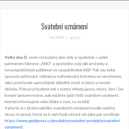
Svatební oznámení
7.6.2019
arcr.cz
Velký den D
, onen vytoužený den, kdy si společně s vaším
partnerem řeknete „ANO“ a zpečetíte svůj slib prstýnky a
novomanželským polibkem se nezadržitelně blíží? Pak vás čeká
spousta zařizování, vybírání a rozhodování, kterému se nevyhnete.
Jako první bude samozřejmě důležité zvolit si místo a termín
obřadu. Pokud už budete mít v tomto ohledu jasno, místo, den i čas
konání zarezervováno, pak můžete začít řešit svatební oznámení,
kterým informujete vaše blízké o tom, co se blíží.
Vyberte si z široké nabídky svatebních oznámení podle vašeho
vkusu to pravá, které se k vám hodí a které vás jako pár vystihuje
https://www.goldpress.cz/produkty/svatebni-produkty/svatebni-
oznameni/
.