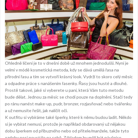
Ohledně líčení je to v dnešní době už mnohem jednodušší. Nyní je
velmi v módě kosmetická metoda, kdy se dává umělá řasa na
přírodní řasu a tím se vytvoří krásný look. Vydrží to skoro celý měsíc
a odpadne práce s nanášením řasenky. Řasy jsou husté a dlouhé.
Prostě takové, jaké si vyberete u paní, která Vám tuto metodu
bude dělat. Jednou za měsíc se chodí pouze na doplnění. Stačí tedy
po ránu nanést make-up, pudr, bronzer, rozjasňovač nebo tvářenku
a už nemusíte řešit, jak nalíčit oči.
K outfitu si vybíráme také šperky, které k němu budou ladit. Někdo
si je vybírat nemusí, protože je například obdarovaný už nějakou
dobu šperkem od příbuzného nebo od přítele/manžele, takže tyto
ozdoby nosí neustále na sobě. Základem by měli být náušnice,