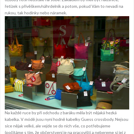
řetízek s přívěškem/náhrdelník a potom, pokud Vám to nevadí na
rukou, tak hodinky nebo náramek.
Na každé ruce by při odchodu z baráku měla být nějaká hezká
kabelka. V módě jsou nyní hodně
kabelky Guess crossbody
. Nejsou
sice nějak velké, ale vejde se do nich vše, co potřebujeme
(počítáme s tím, že občerstvení je na pracovišti a nebereme si jej z