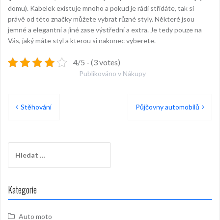
domu). Kabelek existuje mnoho a pokud je rádi střídáte, tak si
právě od této značky můžete vybrat různé styly. Některé jsou
jemné a elegantní a jiné zase výstřední a extra. Je tedy pouze na
Vás, jaký máte styl a kterou si nakonec vyberete.
4/5 - (3 votes)
Publikováno v
Nákupy
Navigace
Stěhování
Půjčovny automobilů
pro
příspěvek
Vyhledávání
Kategorie
Auto moto