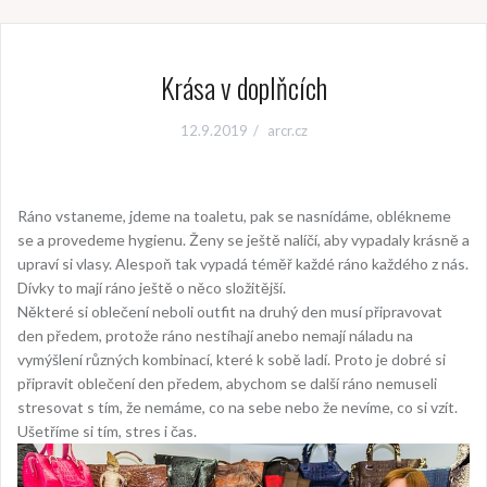
Krása v doplňcích
12.9.2019
arcr.cz
Ráno vstaneme, jdeme na toaletu, pak se nasnídáme, oblékneme
se a provedeme hygienu. Ženy se ještě nalíčí, aby vypadaly krásně a
upraví si vlasy. Alespoň tak vypadá téměř každé ráno každého z nás.
Dívky to mají ráno ještě o něco složitější.
Některé si oblečení neboli outfit na druhý den musí připravovat
den předem, protože ráno nestíhají anebo nemají náladu na
vymýšlení různých kombinací, které k sobě ladí. Proto je dobré si
připravit oblečení den předem, abychom se další ráno nemuseli
stresovat s tím, že nemáme, co na sebe nebo že nevíme, co si vzít.
Ušetříme si tím, stres i čas.