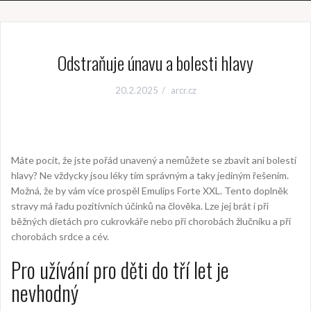
Odstraňuje únavu a bolesti hlavy
20.2.2025
arcr.cz
Máte pocit, že jste pořád unavený a nemůžete se zbavit ani bolestí
hlavy? Ne vždycky jsou léky tím správným a taky jediným řešením.
Možná, že by vám více prospěl
Emulips Forte XXL
. Tento doplněk
stravy má řadu pozitivních účinků na člověka. Lze jej brát i při
běžných dietách pro cukrovkáře nebo při chorobách žlučníku a při
chorobách srdce a cév.
Pro užívání pro děti do tří let je
nevhodný