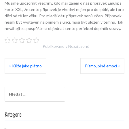
Musíme upozornit všechny, kdo mají zájem o náš přípravek Emulips
Forte XXL, že tento přípravek je vhodný nejen pro dospělé, ale i pro
děti od tří let věku. Pro mladší děti přípravek není určen. Přípravek
nesmí být vystaven na přímém slunci, musí být uložen v temnu. Tak
neváhejte a pospěšte si objednat tento perfektní doplněk stravy.
Publikováno v Nezařazené
Navigace
Kůže jako plátno
Písmo, plné emocí
pro
příspěvek
Vyhledávání
Kategorie