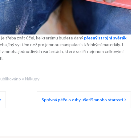
to je třeba znát účel, ke kterému budete daný
přesný strojní svěrák
eba jiný systém než pro jemnou manipulaci s křehkými materiály. I
í v mnoha jednotlivých variantách, které se liší nejenom celkovými
h.
ublikováno v
Nákupy
y
Správná péče o zuby ušetří mnoho starostí