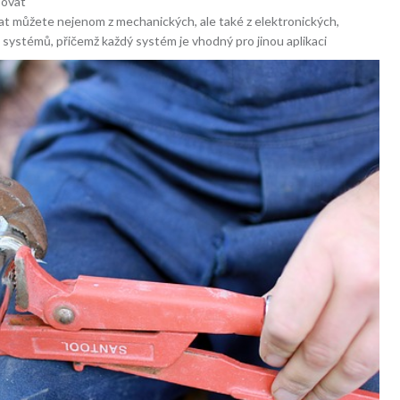
bovat
írat můžete nejenom z mechanických, ale také z elektronických,
ystémů, přičemž každý systém je vhodný pro jinou aplikaci