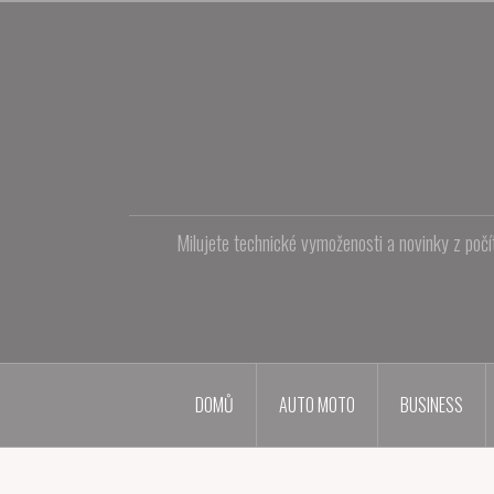
Přejít
k
obsahu
webu
Milujete technické vymoženosti a novinky z počí
DOMŮ
AUTO MOTO
BUSINESS