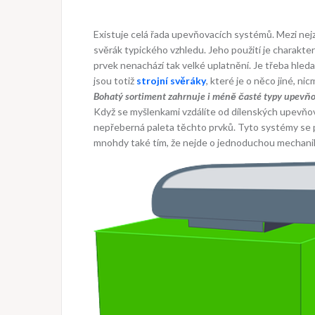
Existuje celá řada upevňovacích systémů. Mezi nejz
svěrák typického vzhledu. Jeho použití je charakter
prvek nenachází tak velké uplatnění. Je třeba hleda
jsou totiž
strojní svěráky
, které je o něco jiné, n
Bohatý sortiment zahrnuje i méně časté typy upevň
Když se myšlenkami vzdálíte od dílenských upevňovac
nepřeberná paleta těchto prvků. Tyto systémy se př
mnohdy také tím, že nejde o jednoduchou mechaniku