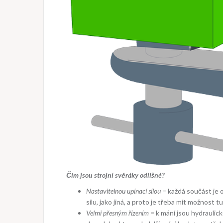
Čím jsou strojní svěráky odlišné?
Nastavitelnou upínací sílou
= každá součást je 
sílu, jako jiná, a proto je třeba mít možnost t
Velmi přesným řízením
= k mání jsou hydraulic