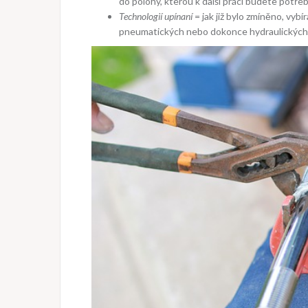
do polohy, kterou k další práci budete potře
Technologií upínaní
= jak již bylo zmíněno, vyb
pneumatických nebo dokonce hydraulických s