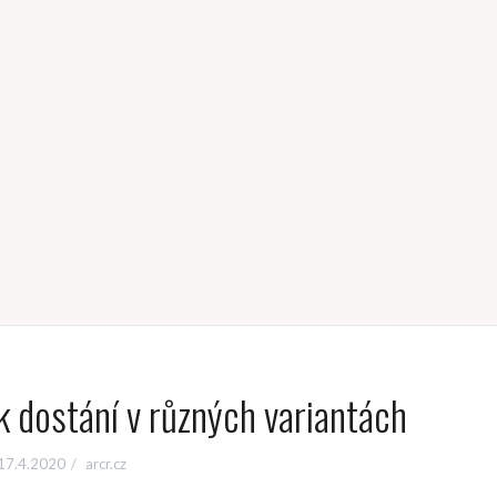
 k dostání v různých variantách
17.4.2020
arcr.cz