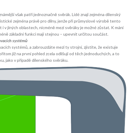
námější však patří jednoznačně svěrák. Lidé znají zejména dílenský
istické zejména právě pro dílny, jenže při průmyslové výrobě tento
t i v jiných oblastech, nicméně mezi svěráky je možné zůstat. K mání
icméně základní funkci mají stejnou – upevnit určitou součást.
ovacích systémů
ích systémů, a zabrouzdáte mezi ty strojní, zjistíte, že existuje
itom již na první pohled zcela odlišují od těch jednoduchých, a to
, jako v případě dílenského svěráku.