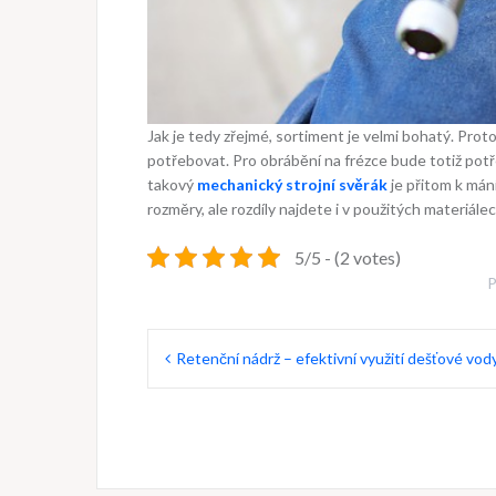
Jak je tedy zřejmé, sortiment je velmi bohatý. Pro
potřebovat. Pro obrábění na frézce bude totiž potř
takový
mechanický strojní svěrák
je přitom k mán
rozměry, ale rozdíly najdete i v použitých materiálec
5/5 - (2 votes)
P
Navigace
Retenční nádrž – efektivní využití dešťové vod
pro
příspěvek