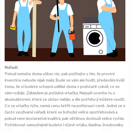
Nářadí
Pokud nemáte doma vůbec nic, pak počítejte s tím, že prvotní
investice nebude nijak malá. Bude se vám ale hodit, především kvůli
tomu, že si budete schopni udělat doma v podstatě cokoli, co se
vám rozbije. Základem je pořádná vrtačka. Nejspíš oceníte tu s
akumulátorem, která se občas nabije, a dle potřeby ji můžete využít.
Co se vrtačky týče, nemá cenu šetřit na pořizovací ceně. Jedná se o
často využívané nářadí, které se bohužel velice opotřebovává a
pokud není dostatečně kvalitní, pak většinou doslouží velice rychle.
Potřebovat samozřejmě budete i různé vrtáky, kladiva, šroubováky,