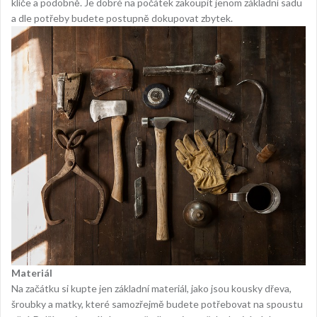
klíče a podobně. Je dobré na počátek zakoupit jenom základní sadu
a dle potřeby budete postupně dokupovat zbytek.
Materiál
Na začátku si kupte jen základní materiál, jako jsou kousky dřeva,
šroubky a matky, které samozřejmě budete potřebovat na spoustu