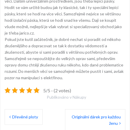
věcí. Dalším univerzálním prostředkem, jsou třeba lepicí pásky.
Hodit se vám určitě budou jak ty klasické, tak i ty
speciální lepicí
pásky
, které se hodí na více věcí. Samozřejmě nejvíce se většinou
hodí izolační páska, která se hodí snad ke všemu. Dají se koupit
všude možně, nejlepší je však vybrat si specializovaný obchod jako
je třeba
jarico.cz
.
Pokud jste kutil začátečník, je dobré nechat si poradit od někoho
zkušenějšího a dopracovat se tak k dostatku vědomostí a
zkušeností, abyste si sami poradili s většinou potřebných oprav.
Samozřejmě se nepouštějte do velkých oprav sami, především
opravy domu chtějí zkušenou ruku někoho, kdo dané problematice
rozumí. Do menších věcí se samozřejmě můžete pustit i sami, avšak
pozor na manipulaci s elektřinou.
5/5 - (2 votes)
Publikováno v
Nákupy
Navigace
Dřevěné ploty
Originální dárek pro každou
pro
ženu