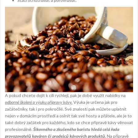
Stačí ochutnávat a porovnávat.
A pokud chcete dojít k cíli rychleji, pak je dobé využít nabídky na
odborné školení a výuku přípravy kávy.
Výuka je určena jak pro
začátečníky, tak i pro pokročilé. Své znalosti pak můžete uplatnit
nejen v domácím prostředí a oslnit tak své hosty a přátele, ale je to
také dobrý začátek pro každého, kdo se chce přípravě kávy věnovat
profesionálně.
Šikovného a zkušeného baristu hledá celá řada
provozovatelů kaváren či prodejců kávových produktů.
Na přípravě