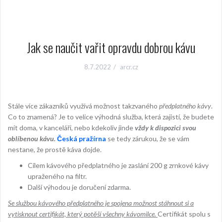
Jak se naučit vařit opravdu dobrou kávu
8.7.2022
arcr.cz
Stále více zákazníků využívá možnost takzvaného
předplatného kávy
.
Co to znamená? Je to velice výhodná služba, která zajistí, že budete
mít doma, v kanceláři, nebo kdekoliv jinde
vždy k dispozici svou
oblíbenou kávu.
Česká pražírna
se tedy zárukou, že se vám
nestane, že prostě káva dojde.
Cílem kávového předplatného je zaslání 200 g zrnkové kávy
upraženého na filtr.
Další výhodou je doručení zdarma.
Se službou kávového předplatného je spojena možnost stáhnout si a
vytisknout certifikát, který potěší všechny kávomilce.
Certifikát spolu s