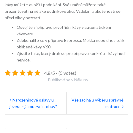
kávy můžete založit i podnikání. Své umění můžete také
prezentovat na nějaké podnikové akci. Vzdělání a zkušenosti se
přeci nikdy neztratí.
Osvojíte si přípravu prvotřídní kávy v automatickém
kávovaru.
Zdokonalíte se v přípravě Espressa, Mokka nebo dnes tolik
oblíbené kávy V60.
Zjistíte také, který druh se pro přípravu konkrétní kávy hodí
nejvíce.
4.8/5 - (5 votes)
Publikováno v
Nákupy
Navigace
Narozeninové oslavy u
Vše začíná u výběru správné
pro
jezera – jakou zvolit obuv?
matrace
příspěvek
Vyhledávání