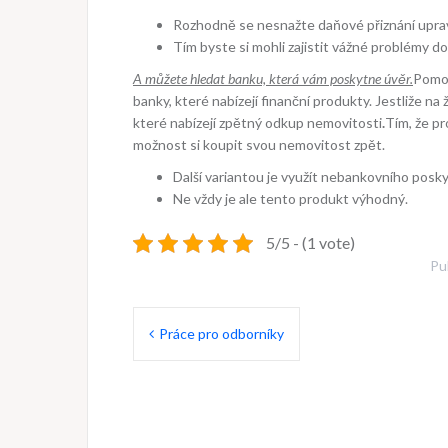
Rozhodně se nesnažte daňové přiznání uprav
Tím byste si mohli zajistit vážné problémy d
A můžete hledat banku, která vám poskytne úvěr.
Pomo
banky, které nabízejí finanční produkty. Jestliže 
které nabízejí
zpětný odkup nemovitosti
.
Tím, že pr
možnost si koupit svou nemovitost zpět.
Další variantou je využít nebankovního posky
Ne vždy je ale tento produkt výhodný.
5/5 - (1 vote)
Pu
Navigace
Práce pro odborníky
pro
příspěvek