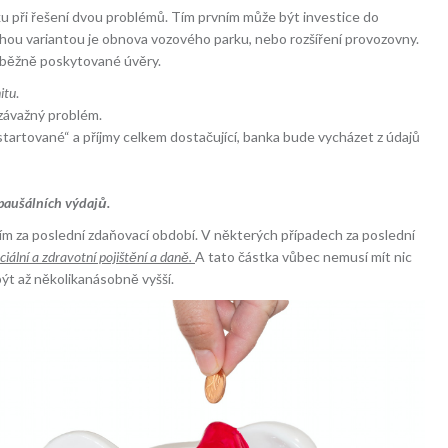
ku při řešení dvou problémů. Tím prvním může být investice do
uhou variantou je obnova vozového parku, nebo rozšíření provozovny.
 běžně poskytované
úvěry
.
itu
.
závažný problém.
startované“ a příjmy celkem dostačující, banka bude vycházet z údajů
paušálních výdajů.
m za poslední zdaňovací období. V některých případech za poslední
ciální a zdravotní pojištění a daně.
A tato částka vůbec nemusí mít nic
ýt až několikanásobně vyšší.