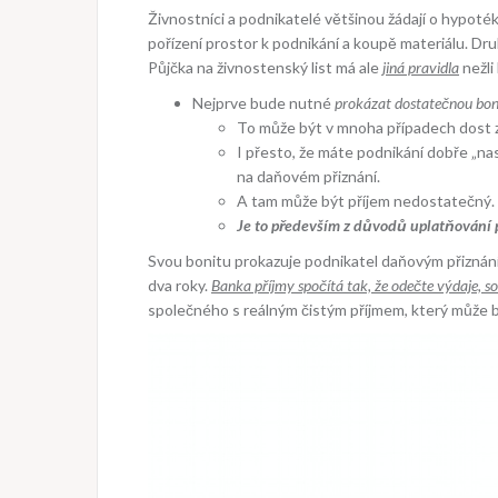
Živnostníci a podnikatelé většinou žádají o hypoté
pořízení prostor k podnikání a koupě materiálu. Dr
Půjčka na živnostenský list
má ale
jiná pravidla
nežli
Nejprve bude nutné
prokázat dostatečnou bon
To může být v mnoha případech dost 
I přesto, že máte podnikání dobře „na
na daňovém přiznání.
A tam může být příjem nedostatečný.
Je to především z důvodů uplatňování 
Svou bonitu prokazuje podnikatel daňovým přiznání
dva roky.
Banka příjmy spočítá tak, že odečte výdaje, so
společného s reálným čistým příjmem, který může b