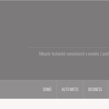
Přejít
k
obsahu
webu
Milujete technické vymoženosti a novinky z počí
DOMŮ
AUTO MOTO
BUSINESS