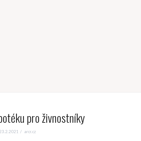
potéku pro živnostníky
23.2.2021
arcr.cz