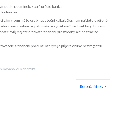
it podle podmínek, které určuje banka.
o budoucna.
ci vám v tom může
csob hypoteční kalkulačka
. Tam najdete ověřené
na žádnou nedosáhnete, pak můžete využít možnost některých firem,
odáte svůj majetek, získáte finanční prostředky, ale neztrácíte
tovatele a finanční produkt, kterým je
půjčka online bez registru
.
blikováno v
Ekonomika
Retenční jímky