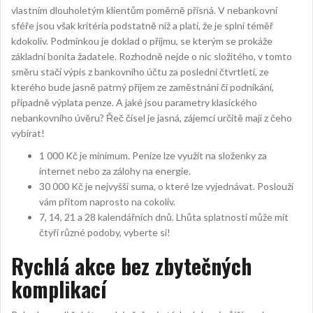
vlastním dlouholetým klientům poměrně přísná. V nebankovní
sféře jsou však kritéria podstatně níž a platí, že je splní téměř
kdokoliv. Podmínkou je doklad o příjmu, se kterým se prokáže
základní bonita žadatele. Rozhodně nejde o nic složitého, v tomto
směru stačí výpis z bankovního účtu za poslední čtvrtletí, ze
kterého bude jasně patrný příjem ze zaměstnání či podnikání,
případně výplata penze. A jaké jsou parametry klasického
nebankovního úvěru? Řeč čísel je jasná, zájemci určitě mají z čeho
vybírat!
1 000 Kč je minimum. Peníze lze využít na složenky za
internet nebo za zálohy na energie.
30 000 Kč je nejvyšší suma, o které lze vyjednávat. Poslouží
vám přitom naprosto na cokoliv.
7, 14, 21 a 28 kalendářních dnů. Lhůta splatnosti může mít
čtyři různé podoby, vyberte si!
Rychlá akce bez zbytečných
komplikací