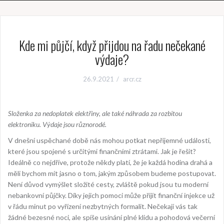
Kde mi půjčí, když přijdou na řadu nečekané
výdaje?
26.9.2021
arcr.cz
Složenka za nedoplatek elektřiny, ale také náhrada za rozbitou
elektroniku. Výdaje jsou různorodé.
V dnešní uspěchané době nás mohou potkat nepříjemné události,
které jsou spojené s určitými finančními ztrátami. Jak je řešit?
Ideálně co nejdříve, protože někdy platí, že je každá hodina drahá a
měli bychom mít jasno o tom, jakým způsobem budeme postupovat.
Není důvod vymýšlet složité cesty, zvláště pokud jsou tu moderní
nebankovní půjčky. Díky jejich pomoci může přijít finanční injekce už
v řádu minut po vyřízení nezbytných formalit. Nečekají vás tak
žádné bezesné noci, ale spíše usínání plné klidu a pohodová večerní