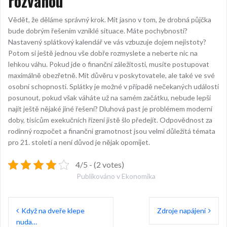
rozvahou
Vědět, že děláme správný krok. Mít jasno v tom, že drobná půjčka
bude dobrým řešením vzniklé situace. Máte pochybnosti?
Nastavený splátkový kalendář ve vás vzbuzuje dojem nejistoty?
Potom si ještě jednou vše dobře rozmyslete a neberte nic na
lehkou váhu. Pokud jde o finanční záležitosti, musíte postupovat
maximálně obezřetně. Mít důvěru v poskytovatele, ale také ve své
osobní schopnosti. Splátky je možné v případě nečekaných událostí
posunout, pokud však váháte už na samém začátku, nebude lepší
najít ještě nějaké jiné řešení? Dluhová past je problémem moderní
doby, tisícům exekučních řízení jistě šlo předejít. Odpovědnost za
rodinný rozpočet a finanční gramotnost jsou velmi důležitá témata
pro 21. století a není důvod je nějak opomíjet.
4/5 - (2 votes)
Publikováno v
Ekonomika
Navigace
Když na dveře klepe
Zdroje napájení
pro
nuda…