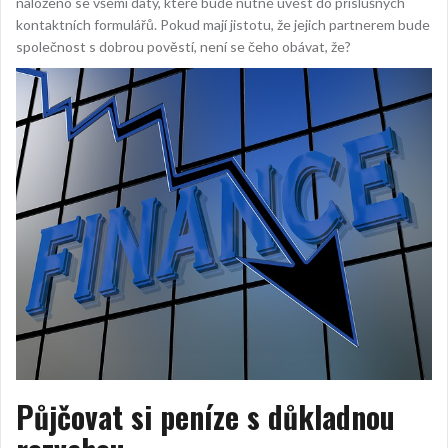
naloženo se všemi daty, které bude nutné uvést do příslušných
kontaktních formulářů. Pokud mají jistotu, že jejich partnerem bude
společnost s dobrou pověstí, není se čeho obávat, že?
Půjčovat si peníze s důkladnou