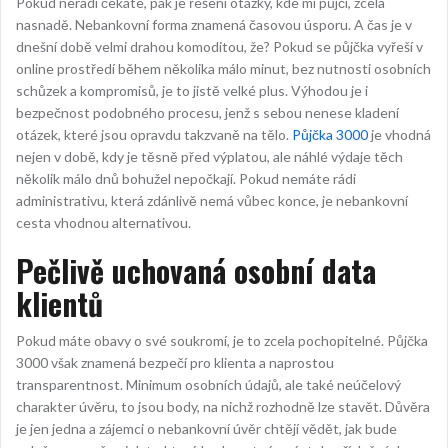
Pokud neradi čekáte, pak je řešení otázky, kde mi půjčí, zcela
nasnadě. Nebankovní forma znamená časovou úsporu. A čas je v
dnešní době velmi drahou komoditou, že? Pokud se půjčka vyřeší v
online prostředí během několika málo minut, bez nutnosti osobních
schůzek a kompromisů, je to jistě velké plus. Výhodou je i
bezpečnost podobného procesu, jenž s sebou nenese kladení
otázek, které jsou opravdu takzvaně na tělo.
Půjčka 3000
je vhodná
nejen v době, kdy je těsně před výplatou, ale náhlé výdaje těch
několik málo dnů bohužel nepočkají. Pokud nemáte rádi
administrativu, která zdánlivě nemá vůbec konce, je nebankovní
cesta vhodnou alternativou.
Pečlivě uchovaná osobní data
klientů
Pokud máte obavy o své soukromí, je to zcela pochopitelné. Půjčka
3000 však znamená bezpečí pro klienta a naprostou
transparentnost. Minimum osobních údajů, ale také neúčelový
charakter úvěru, to jsou body, na nichž rozhodně lze stavět. Důvěra
je jen jedna a zájemci o nebankovní úvěr chtějí vědět, jak bude