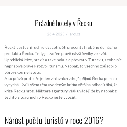
Prázdné hotely v Řecku
26.4.2023
arcr.cz
Řecký cestovní ruch je dvaceti pěti procenty hrubého domácího
produktu Řecka. Tedy je tvořen právě návštěvníky ze světa.
Uprchlická krize, brexit a také pokus o převrat v Turecku, z toho nic
nepřispívá právě k rozvoji turismu. Naopak, to všechno způsobilo
obrovskou nejistotu.
A to právě proto, že jeden z hlavních zdrojů příjmů Řecka pomalu
vysychá. Kvůli všem těm uvedeným krizím většina odhadů říká, že
krize Řecku hrozí. Některé agentury však uvádějí, že by naopak z
těchto situací mohlo Řecko ještě vytěžit.
Nárůst počtu turistů v roce 2016?