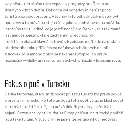
Na počátku letošního roku vypadaly prognózy pro Řecko po
dlouhých krizích dobře. Dokonce byl odhadován nárůst počtu
turistů o patnáct procent. Všechny tyto odhady však musely být
upraveny a to právě na stejná čísla jako se pohybovala na počátku
letošního roku. Jediné, co je ještě naději pro Řecko, jsou tak zvané
last minute zájezdy, které zachránily i předchozí rok.
Turisté se obávají hlavně ostrovů v Egejském moři, kde na podzim
předchozího roku přijíždělo na nafukovacích člunech několik
tisícovek lidí a mnoho z nich se nakonec i utopilo. To právě
nezlepšilo vyhlídky ani realitu turistických příjezdů v letošním roce.
Pokus o puč v Turecku
Dalším faktorem, který snížil počet příjezdu turistů byl právě pokus
o převrat v Turecku. Po této události totiž opět výrazně klesl počet
tureckých turistů, kteří jsou právě důležitým zdrojem řeckých
příjmů. Rezervace výletů turistů z Evropy z Kosu na turecké pobřeží
jsou také ty tam. V tuto chvíli je jasné, že se tma nikdo neodváží.