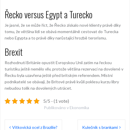
Řecko versus Egypt a Turecko
Je jasné, že se může říct, že Řecko získalo nové klienty právě díky
tomu, že většina lidí se obává momentálně cestovat do Turecka
nebo Egypta a to právě díky narůstající hrozbě terorismu.
Brexit
Rozhodnutí Británie opustit Evropskou Unii zatím na řeckou
turistiku ještě nemělo vliv, protože většina rezervací na dovolené v
Řecku byla uzavřena ještě před britským referendem. Místní
podnikatelé se obávají, že Britové právě kvůli poklesu kurzu libry
nebudou tolik na dovolených utrácet.
5/5 - (1 vote)
Publikováno v
Ekonomika
Navigace
Vítkovická ocel z Brazílie?
Kulečník s brankami