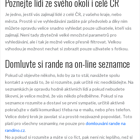
Poznejte lidi ze svého okolí i celé ČR
Je jedno, jestli vás zajímají
lidé z celé ČR
, z vašeho kraje, nebo
města. Prostě si ve vyhledávání zadáte pár předvoleb a díky nim
můžete opravdu velice snadno vyhledat pouze uživatele, kteří vás
zajímají. Není tady zbytečně velké množství parametrů pro
vyhledávání, ale i tak je možné velice přesně filtrovat. Velkou
výhodou je možnost nechat si zobrazit pouze uživatele s fotkou.
Domluvte si rande na on-line seznamce
Pokud už objevíte někoho, kdo by za to stál, navážete spolu
kontakt a vypadá to, že si rozumíte, pak určitě nic neodkládejte. Na
seznamkách je opravdu hodně aktivních lidí a pokud nebudete
šikovní, je velice možné, že vás někdo předběhne. Pokud si na
seznamce rozumíte a dostaví se první sympatie, určitě aktivně
pokračujte v další komunikaci třeba na e-mailu, nebo přes telefon.
Velice dobrý krok je zavolat si a prostě nezávazně popovídat. Toto
platí pro všechny seznamky, ne pouze pro
domlouvání
rande na
randino.cz
.
No a pokud si rozumíte a máte si co říct, pak není nic lepšího, než si