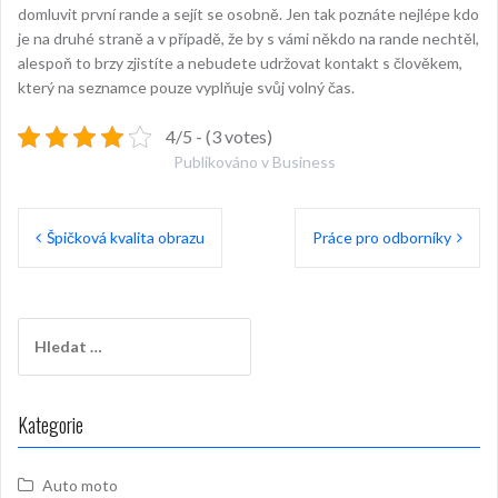
domluvit první rande a sejít se osobně. Jen tak poznáte nejlépe kdo
je na druhé straně a v případě, že by s vámi někdo na rande nechtěl,
alespoň to brzy zjistíte a nebudete udržovat kontakt s člověkem,
který na seznamce pouze vyplňuje svůj volný čas.
4/5 - (3 votes)
Publikováno v
Business
Navigace
Špičková kvalita obrazu
Práce pro odborníky
pro
příspěvek
Vyhledávání
Kategorie
Auto moto