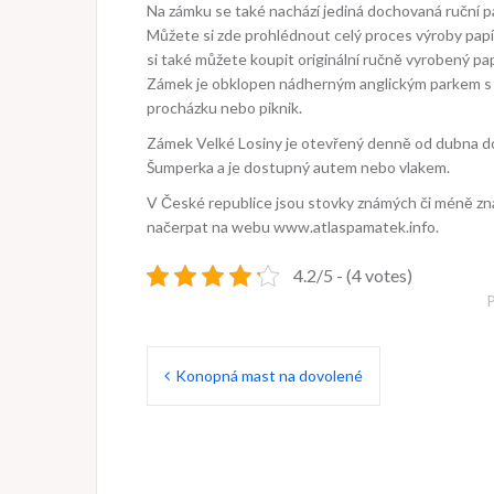
Na zámku se také nachází jediná dochovaná ruční p
Můžete si zde prohlédnout celý proces výroby papír
si také můžete koupit originální ručně vyrobený pa
Zámek je obklopen nádherným anglickým parkem s ry
procházku nebo piknik.
Zámek Velké Losiny je otevřený denně od dubna do ř
Šumperka a je dostupný autem nebo vlakem.
V České republice jsou stovky známých či méně zná
načerpat na webu www.atlaspamatek.info.
4.2/5 - (4 votes)
P
Navigace
Konopná mast na dovolené
pro
příspěvek