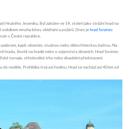
í Hrubého Jeseníku. Byl založen ve 14. století jako strážní hrad na
al svědkem mnoha bitev, obléhání a požárů. Dnes je
hrad Sovinec
ruin v České republice.
m palácem, kaplí, vězením, studnou nebo dělostřeleckou baštou. Na
ii hradu, životě na hradě nebo o vojenství a zbraních. Hrad Sovinec
tířské turnaje, středověké trhy nebo divadelní představení.
 do neděle. Prohlídka trvá asi hodinu. Hrad se nachází asi 40 km od