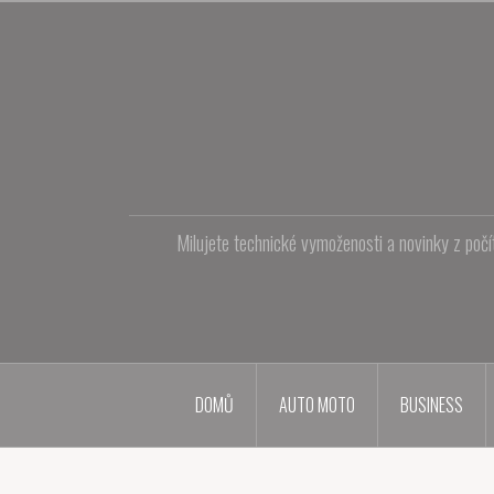
Přejít
k
obsahu
webu
Milujete technické vymoženosti a novinky z počí
DOMŮ
AUTO MOTO
BUSINESS