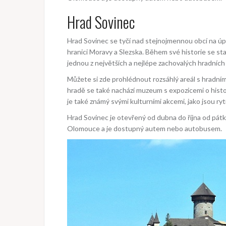
Hrad Sovinec
Hrad Sovinec se tyčí nad stejnojmennou obcí na úpat
hranici Moravy a Slezska. Během své historie se st
jednou z největších a nejlépe zachovalých hradních 
Můžete si zde prohlédnout rozsáhlý areál s hradní
hradě se také nachází muzeum s expozicemi o histor
je také známý svými kulturními akcemi, jako jsou ry
Hrad Sovinec je otevřený od dubna do října od pátku
Olomouce a je dostupný autem nebo autobusem.