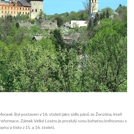
ravě. Byl postaven v 16. století jako sídlo pánů ze Žerotína, kteří
i reformace. Zámek Velké Losiny je proslulý svou bohatou knihovnou s
isy a tisky z 15. a 16. století.