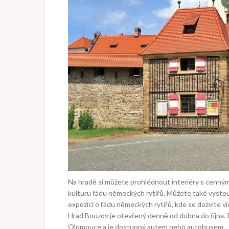
Na hradě si můžete prohlédnout interiéry s cenným 
kulturu řádu německých rytířů. Můžete také vystou
expozici o řádu německých rytířů, kde se dozvíte ví
Hrad Bouzov je otevřený denně od dubna do října. Pr
Olomouce a je dostupný autem nebo autobusem.