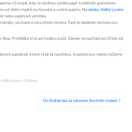
apírna v Evropě, kde se dodnes vyrábí papír tradičním způsobem.
u od sběru hadrů po lisování a sušení papíru. Na
zámku Velké Losiny
pír nebo papírové výrobky.
bníky, sochami a vzrostlými stromy. Park je ideálním místem pro
íjna. Prohlídka trvá asi hodinu a půl. Zámek se nachází asi 20 km od
mých památek, které stojí za návštěvu. Inspiraci pro výlety můžete
ublikováno v
Zábava
Do Bulharska za zdravým životním stylem