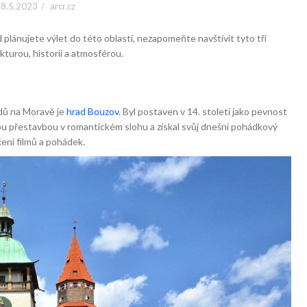
8.5.2023
arcr.cz
d plánujete výlet do této oblasti, nezapomeňte navštívit tyto tři
kturou, historií a atmosférou.
adů na Moravě je
hrad Bouzov
. Byl postaven v 14. století jako pevnost
lou přestavbou v romantickém slohu a získal svůj dnešní pohádkový
ení filmů a pohádek.