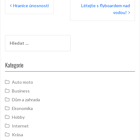
Navigace
Hranice únosnosti
Létejte s flyboardem nad
pro
vodou!
příspěvek
Vyhledávání
Kategorie
Auto moto
Business
Dům a zahrada
Ekonomika
Hobby
Internet
Krása