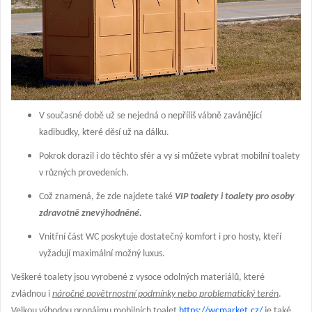
V současné době už se nejedná o nepříliš vábně zavánějící
kadibudky, které děsí už na dálku.
Pokrok dorazil i do těchto sfér a vy si můžete vybrat mobilní toalety
v různých provedeních.
Což znamená, že zde najdete také
VIP toalety i toalety pro osoby
zdravotně znevýhodněné.
Vnitřní část WC poskytuje dostatečný komfort i pro hosty, kteří
vyžadují maximální možný luxus.
Veškeré toalety jsou vyrobené z vysoce odolných materiálů, které
zvládnou i
náročné povětrnostní podmínky nebo problematický terén
.
Velkou výhodou pronájmu mobilních toalet
https://wcmarket.cz/
je také