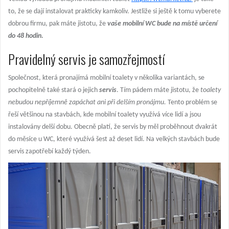
to, že se dají instalovat prakticky kamkoliv. Jestliže si ještě k tomu vyberete
dobrou firmu, pak máte jistotu, že
vaše mobilní WC bude na místě určení
do 48 hodin.
Pravidelný servis je samozřejmostí
Společnost, která pronajímá mobilní toalety v několika variantách, se
pochopitelně také stará o jejich
servis
. Tím pádem máte jistotu, že
toalety
nebudou nepříjemně zapáchat ani při delším pronájmu.
Tento problém se
řeší většinou na stavbách, kde mobilní toalety využívá více lidí a jsou
instalovány delší dobu. Obecně platí, že servis by měl proběhnout dvakrát
do měsíce u WC, které využívá šest až deset lidí. Na velkých stavbách bude
servis zapotřebí každý týden.